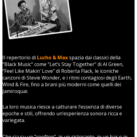
Il repertorio di
Lucho & Max
spazia dai classici della
"Black Music" come “Let’s Stay Together” di Al Green,
“Feel Like Makin’ Love” di Roberta Flack, le iconiche
canzoni di Stevie Wonder, e i ritmi contagiosi degli Earth,
Wind & Fire, fino a brani più moderni come quelli dei
Jamiroquai.
La loro musica riesce a catturare l’essenza di diverse
epoche e stili, offrendo un’esperienza sonora ricca e
variegata.
Che sia su un “rooftop”, in un ristorante, in un bar o in